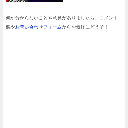
何か分からないことや意見がありましたら、コメント
欄や
お問い合わせフォーム
からお気軽にどうぞ！