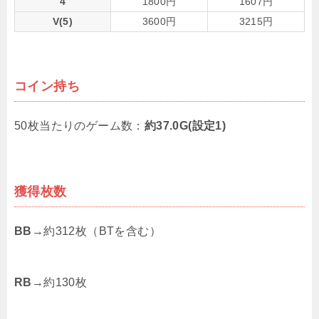
4
1800円
1607円
V(5)
3600円
3215円
コイン持ち
50枚当たりのゲーム数：
約37.0G(設定1)
獲得枚数
BB
→約312枚（BTを含む）
RB
→約130枚