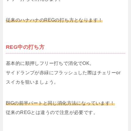
従来のハナハナのREGの打ち方となります！
REG中の打ち方
基本的に順押しフリー打ちで消化でOK。
サイドランプが赤緑にフラッシュした際はチェリーor
スイカを狙いましょう。
BIGの前半パートと同じ消化方法になっています！
従来のREGとは違うので注意が必要です。