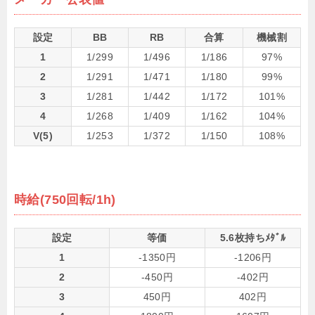
設定
BB
RB
合算
機械割
1
1/299
1/496
1/186
97%
2
1/291
1/471
1/180
99%
3
1/281
1/442
1/172
101%
4
1/268
1/409
1/162
104%
V(5)
1/253
1/372
1/150
108%
時給(750回転/1h)
設定
等価
5.6枚持ちﾒﾀﾞﾙ
1
-1350円
-1206円
2
-450円
-402円
3
450円
402円