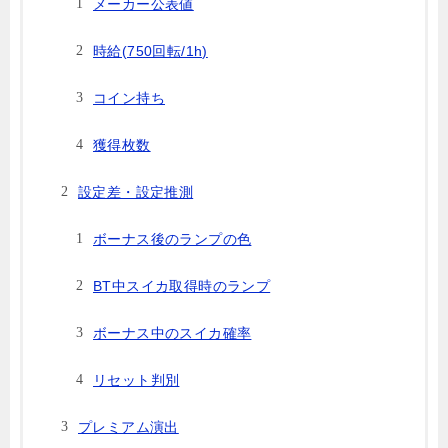
メーカー公表値
時給(750回転/1h)
コイン持ち
獲得枚数
設定差・設定推測
ボーナス後のランプの色
BT中スイカ取得時のランプ
ボーナス中のスイカ確率
リセット判別
プレミアム演出