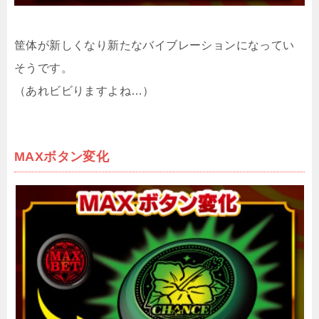
筐体が新しくなり新たなバイブレーションになってい
そうです。
（あれビビりますよね…）
MAXボタン変化