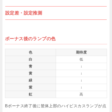
設定差・設定推測
ボーナス後のランプの色
色
期待度
白
低
青
↓
黄
↓
緑
↓
紫
↓
虹
高
Bボーナス終了後に筐体上部のハイビスカスランプが点