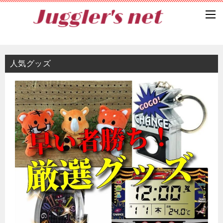
人気グッズ