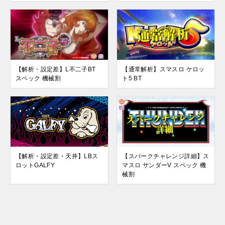
【解析・設定差】L不二子BT
【通常解析】スマスロ ケロッ
スペック 機械割
ト5 BT
【解析・設定差・天井】LBス
【スパークチャレンジ詳細】ス
ロットGALFY
マスロ サンダーV スペック 機
械割