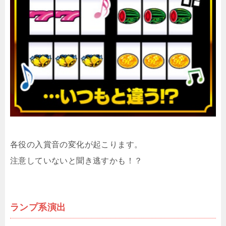
各役の入賞音の変化が起こります。
注意していないと聞き逃すかも！？
ランプ系演出