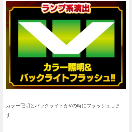
カラー照明とバックライトがVの時にフラッシュしま
す！