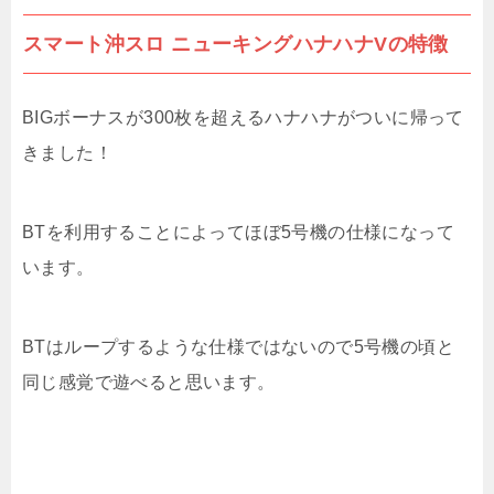
スマート沖スロ ニューキングハナハナVの特徴
BIGボーナスが300枚を超えるハナハナがついに帰って
きました！
BTを利用することによってほぼ5号機の仕様になって
います。
BTはループするような仕様ではないので5号機の頃と
同じ感覚で遊べると思います。