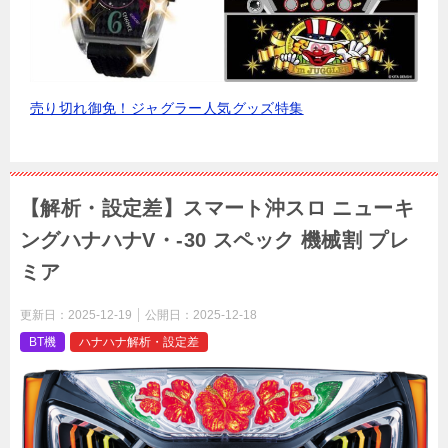
売り切れ御免！ジャグラー人気グッズ特集
【解析・設定差】スマート沖スロ ニューキ
ングハナハナV・-30 スペック 機械割 プレ
ミア
更新日：
2025-12-19
公開日：
2025-12-18
BT機
ハナハナ解析・設定差