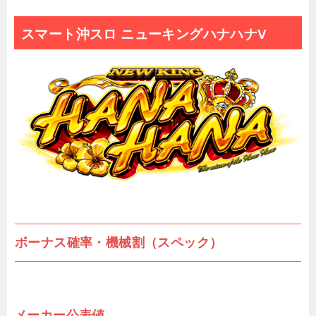
スマート沖スロ ニューキングハナハナV
ボーナス確率・機械割（スペック）
メーカー公表値