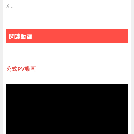
ん。
関連動画
公式PV動画