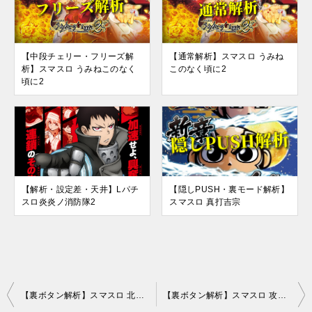
【中段チェリー・フリーズ解
【通常解析】スマスロ うみね
析】スマスロ うみねこのなく
このなく頃に2
頃に2
【解析・設定差・天井】Lパチ
【隠しPUSH・裏モード解析】
スロ炎炎ノ消防隊2
スマスロ 真打吉宗
投
【裏ボタン解析】スマスロ 北斗の拳 転生の章2
【裏ボタン解析】スマスロ 攻殻機動隊