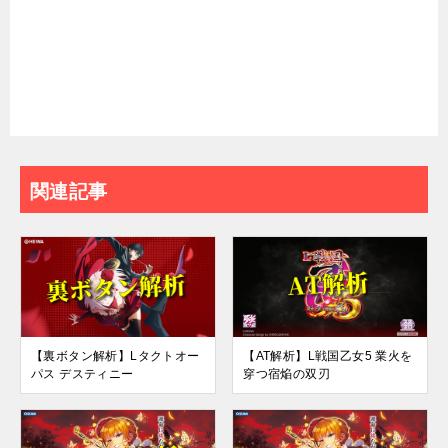
関連記事
【裏ボタン解析】Lタクトオー
【AT解析】L戦国乙女5 業火を
パス デスティニー
穿つ宿焔の双刃