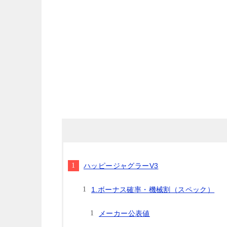
ハッピージャグラーV3
1.ボーナス確率・機械割（スペック）
メーカー公表値