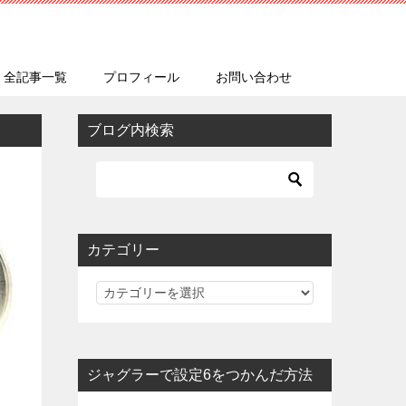
全記事一覧
プロフィール
お問い合わせ
ブログ内検索
カテゴリー
カ
テ
ゴ
リ
ジャグラーで設定6をつかんだ方法
ー