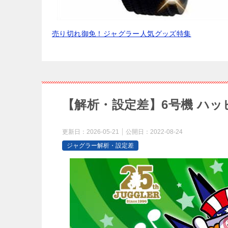
売り切れ御免！ジャグラー人気グッズ特集
【解析・設定差】6号機 ハッ
更新日：
2026-05-21
公開日：
2022-08-24
ジャグラー解析・設定差