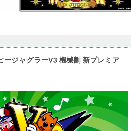
ピージャグラーV3 機械割 新プレミア