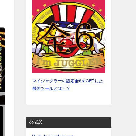
マイジャグラーの設定全6をGETした
最強ツールとは！？
公式X