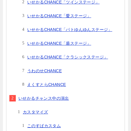
いせかるCHANCE「ツインステージ」
いせかるCHANCE「愛ステージ」
いせかるCHANCE「パトゆんゆんステージ」
いせかるCHANCE「盾ステージ」
いせかるCHANCE「クラシックステージ」
うわのせCHANCE
えくすとらCHANCE
いせかるチャンス中の演出
カスタマイズ
このすばカスタム