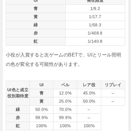
UI
発生頻度
青
1/9.2
黄
1/17.7
緑
1/58.3
赤
1/408.8
虹
1/140.8
小役が入賞すると次ゲームのBETで、UIとリール照明
の色が変化する可能性があります。
UI
ベル
レア役
リプレイ
UI色と成立
青
12.0%
45.0%
–
役別期待度
黄
25.0%
50.0%
–
緑
50.0%
70.0%
–
赤
99.9%
99.9%
–
虹
100%
100%
100%