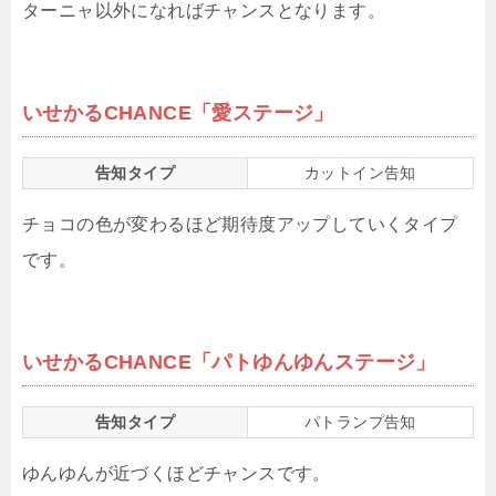
ターニャ以外になればチャンスとなります。
いせかるCHANCE「愛ステージ」
告知タイプ
カットイン告知
チョコの色が変わるほど期待度アップしていくタイプ
です。
いせかるCHANCE「パトゆんゆんステージ」
告知タイプ
パトランプ告知
ゆんゆんが近づくほどチャンスです。