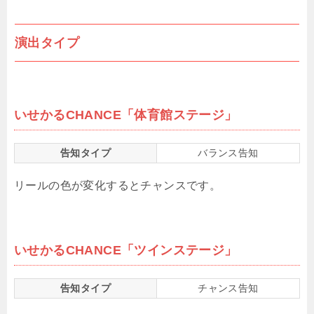
演出タイプ
いせかるCHANCE「体育館ステージ」
告知タイプ
バランス告知
リールの色が変化するとチャンスです。
いせかるCHANCE「ツインステージ」
告知タイプ
チャンス告知