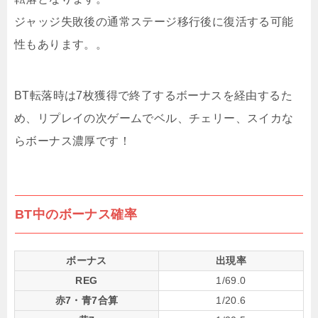
ジャッジ失敗後の通常ステージ移行後に復活する可能
性もあります。。
BT転落時は7枚獲得で終了するボーナスを経由するた
め、リプレイの次ゲームでベル、チェリー、スイカな
らボーナス濃厚です！
BT中のボーナス確率
ボーナス
出現率
REG
1/69.0
赤7・青7合算
1/20.6