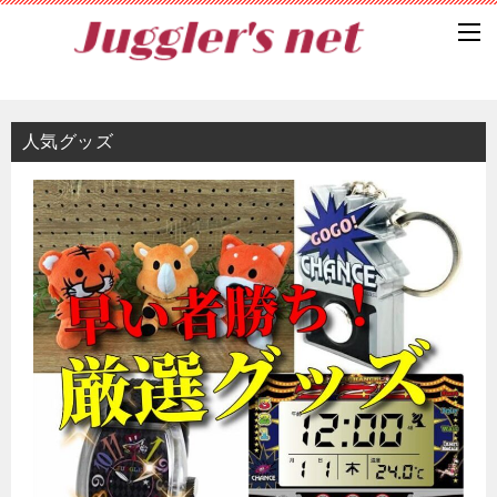
人気グッズ