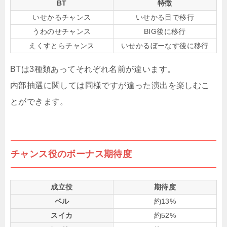
BT
特徴
いせかるチャンス
いせかる目で移行
うわのせチャンス
BIG後に移行
えくすとらチャンス
いせかるぼーなす後に移行
BTは3種類あってそれぞれ名前が違います。
内部抽選に関しては同様ですが違った演出を楽しむこ
とができます。
チャンス役のボーナス期待度
成立役
期待度
ベル
約13%
スイカ
約52%