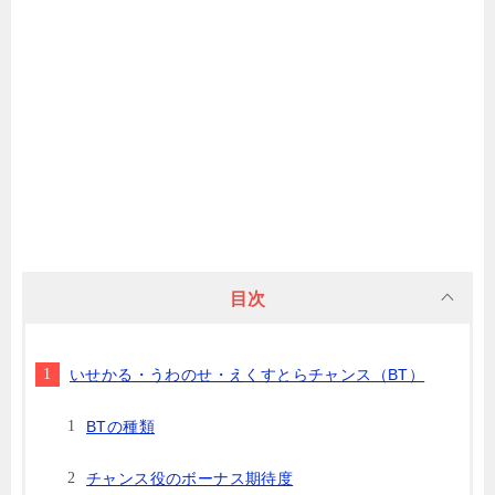
目次
いせかる・うわのせ・えくすとらチャンス（BT）
BTの種類
チャンス役のボーナス期待度