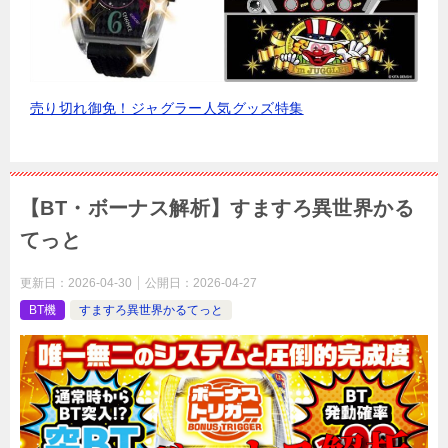
売り切れ御免！ジャグラー人気グッズ特集
【BT・ボーナス解析】すますろ異世界かる
てっと
更新日：
2026-04-30
公開日：
2026-04-27
BT機
すますろ異世界かるてっと