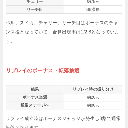
チェリー
約75%
リーチ目
BB濃厚
ベル、スイカ、チェリー、リーチ目はボーナスのチャ
ンス役となっていて、合算出現率は1/2.8となっていま
す。
リプレイのボーナス・転落抽選
結果
リプレイ時の振り分け
ボーナス当選
約20%
通常ステージへ
約80%
リプレイ成立時はボーナスジャッジが発生し8割で通常
転落となります。