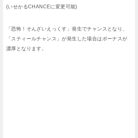
(いせかるCHANCEに変更可能)
「恐怖！そんざいえっくす」発生でチャンスとなり、
「スティールチャンス」が発生した場合はボーナスが
濃厚となります。