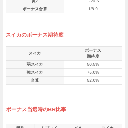
黄7
1/20.5
ボーナス合算
1/8.9
スイカのボーナス期待度
ボーナス
スイカ
期待度
弱スイカ
50.5%
強スイカ
75.0%
合算
52.0%
ボーナス当選時のBR比率
種別
リプレイ
ベル
スイカ