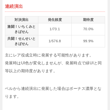
連続演出
対決演出
発生頻度
期待度
激闘！いちくみと
1/73.1
70.0%
きばせん
共闘！せんせいと
1/576.8
99.9%
きばせん
主にレア役成立時に発展する可能性があります。
発展時はUI色が変化しませんが、発展時点で緑UIと同
等以上の期待度があります。
ベルから連続演出に発展した場合はボーナス濃厚とな
ります。