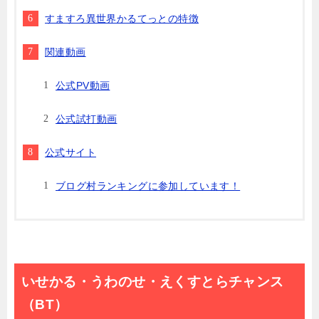
すますろ異世界かるてっとの特徴
関連動画
公式PV動画
公式試打動画
公式サイト
ブログ村ランキングに参加しています！
いせかる・うわのせ・えくすとらチャンス
（BT）