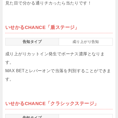
見た目で分かる通りチカったら当たりです！
いせかるCHANCE「盾ステージ」
告知タイプ
成り上がり告知
成り上がりカットイン発生でボーナス濃厚となりま
す。
MAX BETとレバーオンで当落を判別することができま
す。
いせかるCHANCE「クラシックステージ」
告知タイプ