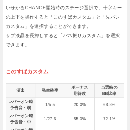
いせかるCHANCE開始時のステージ選択で、十字キー
の上下を操作すると「このすばカスタム」と「先バレ
カスタム」を選択することができます。
サブ液晶を長押しすると「パネ振りカスタム」を選択
できます。
このすばカスタム
ボーナス
当選時の
演出
発生確率
期待度
BB比率
レバーオン時
1/5.5
20.0%
68.8%
予告音・弱
レバーオン時
1/27.6
55.0%
72.1%
予告音・中
レバーオン時