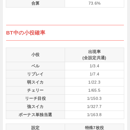
合算
73.6%
BT中の小役確率
出現率
小役
(全設定共通)
ベル
1/3.4
リプレイ
1/7.4
弱スイカ
1/22.3
チェリー
1/65.5
リーチ目役
1/150.3
強スイカ
1/327.7
ボーナス単独当選
1/163.8
設定
特殊7枚役