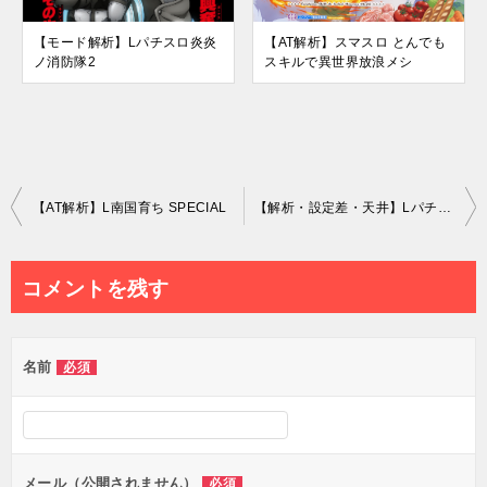
【モード解析】Lパチスロ炎炎
【AT解析】スマスロ とんでも
ノ消防隊2
スキルで異世界放浪メシ
投
【AT解析】L南国育ち SPECIAL
【解析・設定差・天井】Lパチスロ 喰霊-零-Re
稿
ナ
コメントを残す
ビ
ゲ
名前
必須
ー
シ
ョ
ン
メール（公開されません）
必須