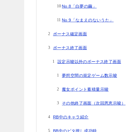
No.8「白夢の繭」
No.9「なまえのないうた」
ボーナス確定画面
ボーナス終了画面
設定示唆以外のボーナス終了画面
夢想空間の規定ゲーム数示唆
魔女ポイント蓄積量示唆
その他終了画面（次回恩恵示唆）
RB中のキャラ紹介
BB中のビタ押し成功時