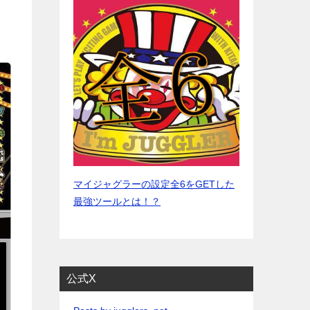
マイジャグラーの設定全6をGETした
最強ツールとは！？
公式X