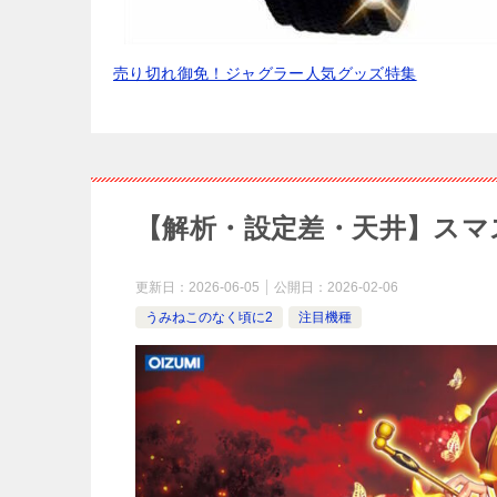
売り切れ御免！ジャグラー人気グッズ特集
【解析・設定差・天井】スマ
更新日：
2026-06-05
公開日：
2026-02-06
うみねこのなく頃に2
注目機種