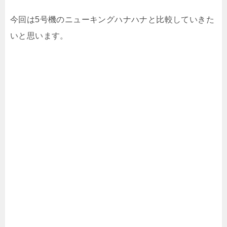
今回は5号機のニューキングハナハナと比較していきた
いと思います。