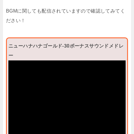
BGMに関しても配信されていますので確認してみてく
ださい！
ニューハナハナゴールド-30ボーナスサウンドメドレ
ー