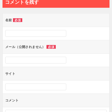
コメントを残す
ビ
ゲ
名前
必須
ー
シ
ョ
ン
メール（公開されません）
必須
サイト
コメント