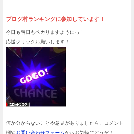
ブログ村ランキングに参加しています！
今日も明日もペカりますようにっ！
応援クリックお願いします！
何か分からないことや意見がありましたら、コメント
欄や
お問い合わせフォーム
からお気軽にどうぞ！