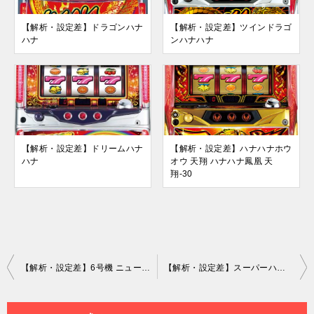
【解析・設定差】ドラゴンハナ
【解析・設定差】ツインドラゴ
ハナ
ンハナハナ
【解析・設定差】ドリームハナ
【解析・設定差】ハナハナホウ
ハナ
オウ 天翔 ハナハナ鳳凰 天
翔-30
投
【解析・設定差】6号機 ニューハナハナゴールド-30
【解析・設定差】スーパーハナハナ スーパーハナハナ-30
稿
ナ