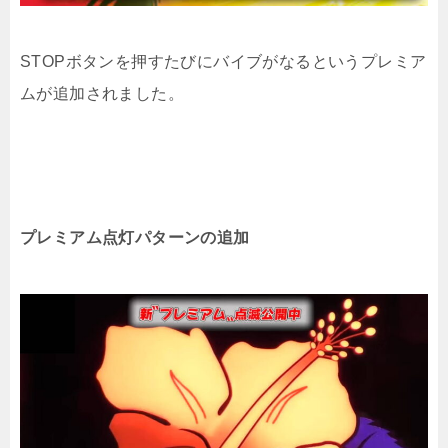
STOPボタンを押すたびにバイブがなるというプレミア
ムが追加されました。
プレミアム点灯パターンの追加