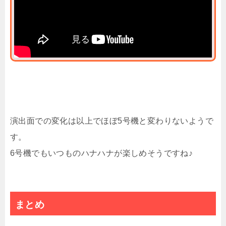
演出面での変化は以上でほぼ5号機と変わりないようで
す。
6号機でもいつものハナハナが楽しめそうですね♪
まとめ