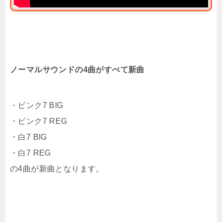
ノーマルサウンドの4曲がすべて新曲
・ピンク7 BIG
・ピンク7 REG
・白7 BIG
・白7 REG
の4曲が新曲となります。