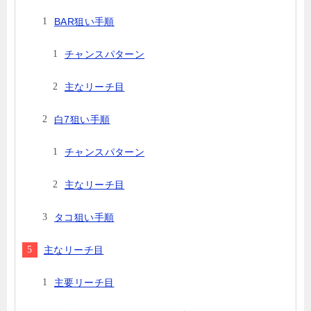
BAR狙い手順
チャンスパターン
主なリーチ目
白7狙い手順
チャンスパターン
主なリーチ目
タコ狙い手順
主なリーチ目
主要リーチ目