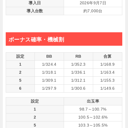
導入日
2026年9月7日
導入台数
約7,000台
ボーナス確率・機械割
設定
BB
RB
合算
1
1/324.4
1/352.3
1/168.9
2
1/318.1
1/336.1
1/163.4
5
1/309.1
1/312.1
1/155.3
6
1/297.9
1/300.6
1/149.6
設定
出玉率
1
98.7～100.7%
2
100.5～102.6%
5
103.3～105.5%