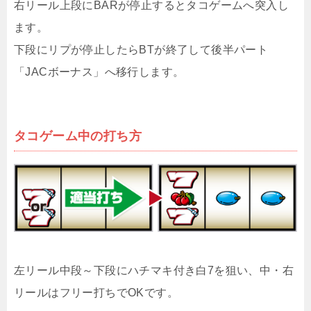
右リール上段にBARが停止するとタコゲームへ突入し
ます。
下段にリプが停止したらBTが終了して後半パート
「JACボーナス」へ移行します。
タコゲーム中の打ち方
左リール中段～下段にハチマキ付き白7を狙い、中・右
リールはフリー打ちでOKです。