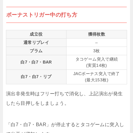
ボーナストリガー中の打ち方
成立役
獲得枚数
通常リプレイ
–
プラム
3枚
タコゲーム突入で継続
白7・白7・BAR
(実質14枚)
JACボーナス突入で終了
白7・白7・リプ
(最大153枚)
演出非発生時はフリー打ちで消化し、上記演出が発生
したら目押しをしましょう。
「白7・白7・BAR」が停止するとタコゲームに突入し