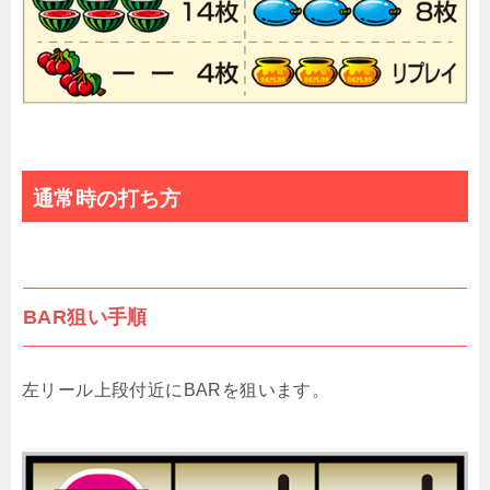
通常時の打ち方
BAR狙い手順
左リール上段付近にBARを狙います。