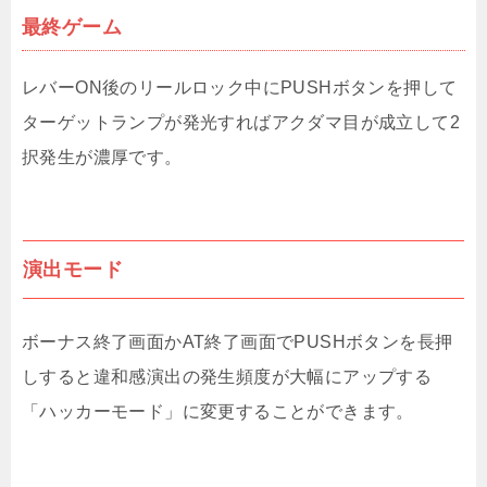
最終ゲーム
レバーON後のリールロック中にPUSHボタンを押して
ターゲットランプが発光すればアクダマ目が成立して2
択発生が濃厚です。
演出モード
ボーナス終了画面かAT終了画面でPUSHボタンを長押
しすると違和感演出の発生頻度が大幅にアップする
「ハッカーモード」に変更することができます。