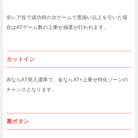
非レア役で成功時の次ゲームで悪揃い以上を引いた場
合はATゲーム数の上乗せ抽選が行われます。
カットイン
赤ならAT突入濃厚で、金ならAT+上乗せ特化ゾーンの
チャンスとなります。
裏ボタン