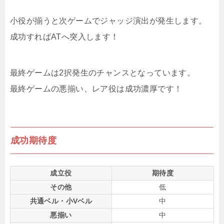
小役が揃うと次ゲームでジャッジ演出が発生します。
成功すればATへ突入します！
最終ゲームは2択発生のチャンスとなっています。
最終ゲームの悪揃い、レア役は成功濃厚です！
成功期待度
成立役
期待度
その他
低
共通ベル・小Vベル
中
悪揃い
中