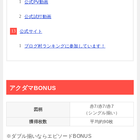
公式PV動画
公式試打動画
公式サイト
ブログ村ランキングに参加しています！
アクダマBONUS
赤7/赤7/赤7
図柄
（シングル揃い）
獲得枚数
平均約90枚
※ダブル揃いならエピソードBONUS