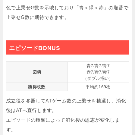
色で上乗せG数を示唆しており「青＜緑＜赤」の順番で
上乗せG数に期待できます。
エピソードBONUS
青7/青7/青7
図柄
赤7/赤7/赤7
（ダブル揃い）
獲得枚数
平均約169枚
成立役を参照してATゲーム数の上乗せを抽選し、消化
後はATへ直行します。
エピソードの種類によって消化後の恩恵が変化しま
す。