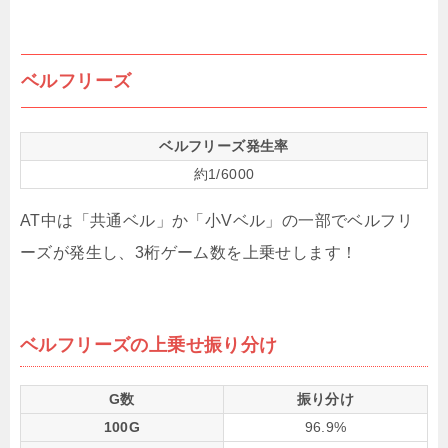
ベルフリーズ
ベルフリーズ発生率
約1/6000
AT中は「共通ベル」か「小Vベル」の一部でベルフリ
ーズが発生し、3桁ゲーム数を上乗せします！
ベルフリーズの上乗せ振り分け
G数
振り分け
100G
96.9%