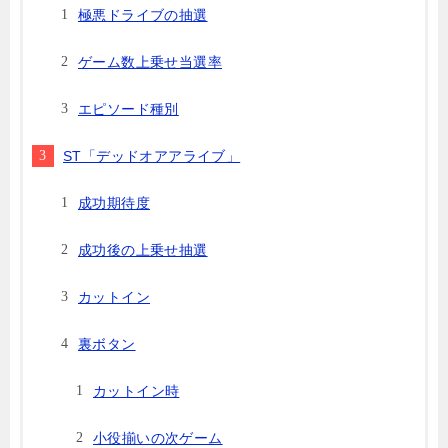
極悪ドライブの抽選
ゲーム数上乗せ当選率
エピソード種別
ST「デッドオアアライブ」
成功期待度
成功後の上乗せ抽選
カットイン
裏ボタン
カットイン時
小役揃いの次ゲーム