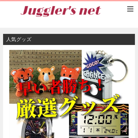
人気グッズ