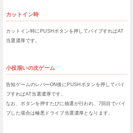
カットイン時
カットイン時にPUSHボタンを押してバイブすればAT
当選濃厚です。
小役揃いの次ゲーム
告知ゲームのレバーON後にPUSHボタンを押してバイ
ブすればAT当選濃厚です。
なお、ボタンを押すたびに抽選が行われ、7回目でバイ
ブした場合は極悪ドライブ当選濃厚となります。