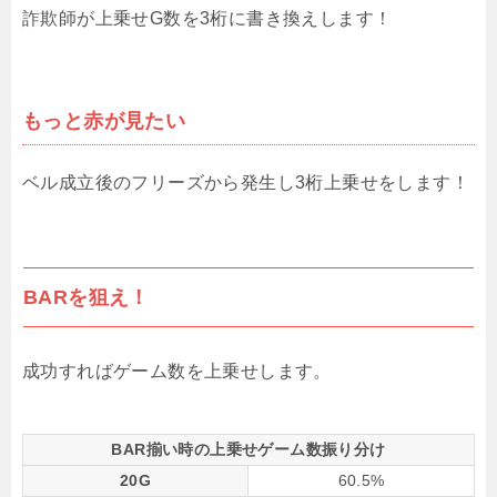
詐欺師が上乗せG数を3桁に書き換えします！
もっと赤が見たい
ベル成立後のフリーズから発生し3桁上乗せをします！
BARを狙え！
成功すればゲーム数を上乗せします。
BAR揃い時の上乗せゲーム数振り分け
20G
60.5%