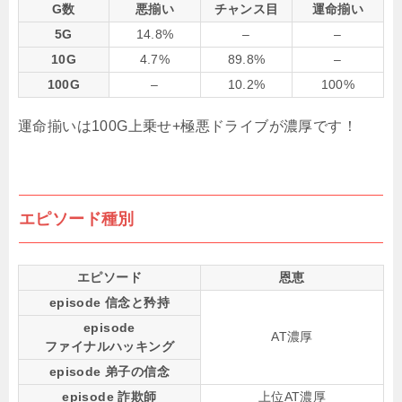
G数
悪揃い
チャンス目
運命揃い
5G
14.8%
–
–
10G
4.7%
89.8%
–
100G
–
10.2%
100%
運命揃いは100G上乗せ+極悪ドライブが濃厚です！
エピソード種別
エピソード
恩恵
episode 信念と矜持
episode
AT濃厚
ファイナルハッキング
episode 弟子の信念
episode 詐欺師
上位AT濃厚