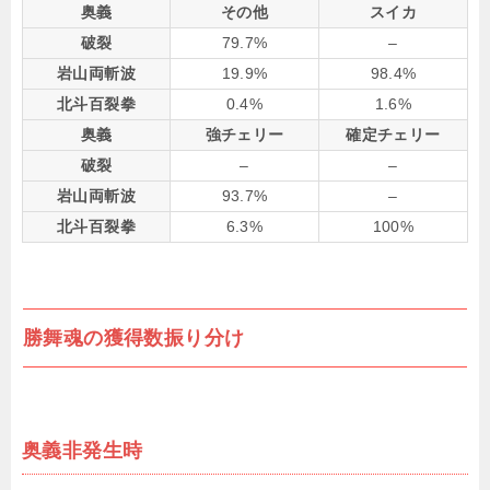
奥義
その他
スイカ
破裂
79.7%
–
岩山両斬波
19.9%
98.4%
北斗百裂拳
0.4%
1.6%
奥義
強チェリー
確定チェリー
破裂
–
–
岩山両斬波
93.7%
–
北斗百裂拳
6.3%
100%
勝舞魂の獲得数振り分け
奥義非発生時