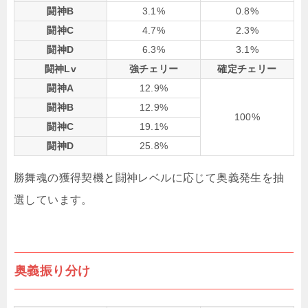
闘神B
3.1%
0.8%
闘神C
4.7%
2.3%
闘神D
6.3%
3.1%
闘神Lv
強チェリー
確定チェリー
闘神A
12.9%
闘神B
12.9%
100%
闘神C
19.1%
闘神D
25.8%
勝舞魂の獲得契機と闘神レベルに応じて奥義発生を抽
選しています。
奥義振り分け