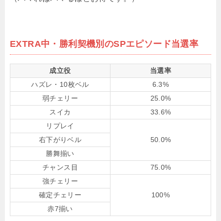
EXTRA中・勝利契機別のSPエピソード当選率
成立役
当選率
ハズレ・10枚ベル
6.3%
弱チェリー
25.0%
スイカ
33.6%
リプレイ
右下がりベル
50.0%
勝舞揃い
チャンス目
75.0%
強チェリー
確定チェリー
100%
赤7揃い