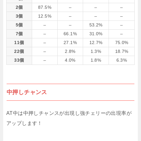
2個
87.5%
–
–
–
3個
12.5%
–
–
–
5個
–
–
53.2%
–
7個
–
66.1%
31.0%
–
11個
–
27.1%
12.7%
75.0%
22個
–
2.8%
1.3%
18.7%
33個
–
4.0%
1.8%
6.3%
中押しチャンス
AT中は中押しチャンスが出現し強チェリーの出現率が
アップします！