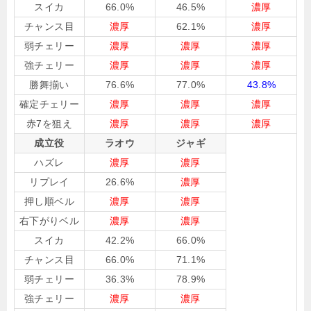
スイカ
66.0%
46.5%
濃厚
チャンス目
濃厚
62.1%
濃厚
弱チェリー
濃厚
濃厚
濃厚
強チェリー
濃厚
濃厚
濃厚
勝舞揃い
76.6%
77.0%
43.8%
確定チェリー
濃厚
濃厚
濃厚
赤7を狙え
濃厚
濃厚
濃厚
成立役
ラオウ
ジャギ
ハズレ
濃厚
濃厚
リプレイ
26.6%
濃厚
押し順ベル
濃厚
濃厚
右下がりベル
濃厚
濃厚
スイカ
42.2%
66.0%
チャンス目
66.0%
71.1%
弱チェリー
36.3%
78.9%
強チェリー
濃厚
濃厚