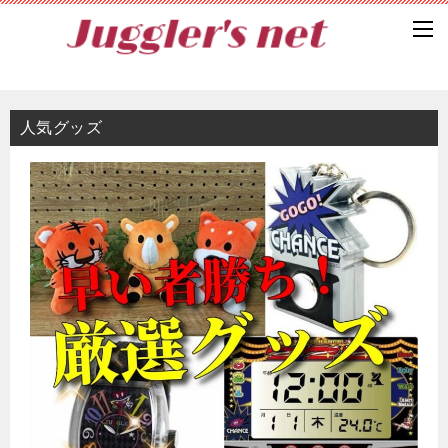
人気グッズ