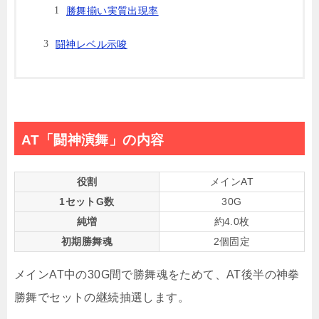
勝舞揃い実質出現率
闘神レベル示唆
AT「闘神演舞」の内容
役割
メインAT
1セットG数
30G
純増
約4.0枚
初期勝舞魂
2個固定
メインAT中の30G間で勝舞魂をためて、AT後半の神拳
勝舞でセットの継続抽選します。