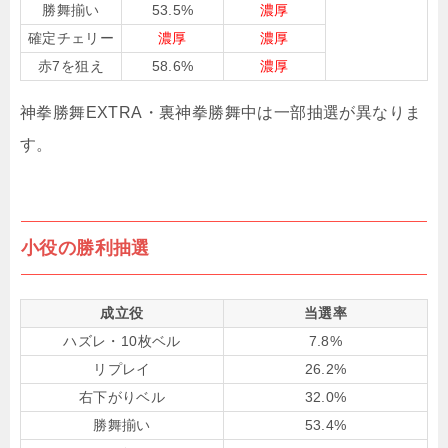
勝舞揃い
53.5%
濃厚
確定チェリー
濃厚
濃厚
赤7を狙え
58.6%
濃厚
神拳勝舞EXTRA・裏神拳勝舞中は一部抽選が異なりま
す。
小役の勝利抽選
成立役
当選率
ハズレ・10枚ベル
7.8%
リプレイ
26.2%
右下がりベル
32.0%
勝舞揃い
53.4%