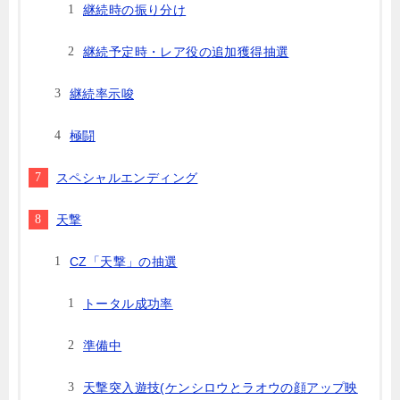
継続時の振り分け
継続予定時・レア役の追加獲得抽選
継続率示唆
極闘
スペシャルエンディング
天撃
CZ「天撃」の抽選
トータル成功率
準備中
天撃突入遊技(ケンシロウとラオウの顔アップ映