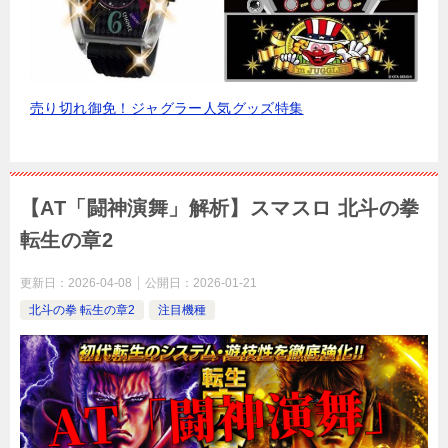
売り切れ御免！ジャグラー人気グッズ特集
【AT「闘神演舞」解析】スマスロ 北斗の拳
転生の章2
更新日：
2026-04-08
公開日：
2026-01-21
北斗の拳 転生の章2
注目機種