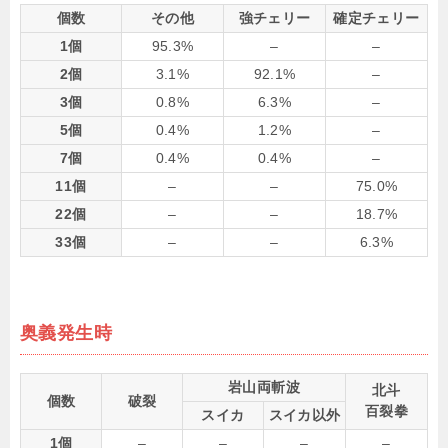
個数
その他
強チェリー
確定チェリー
1個
95.3%
–
–
2個
3.1%
92.1%
–
3個
0.8%
6.3%
–
5個
0.4%
1.2%
–
7個
0.4%
0.4%
–
11個
–
–
75.0%
22個
–
–
18.7%
33個
–
–
6.3%
奥義発生時
岩山両斬波
北斗
個数
破裂
百裂拳
スイカ
スイカ以外
1個
–
–
–
–