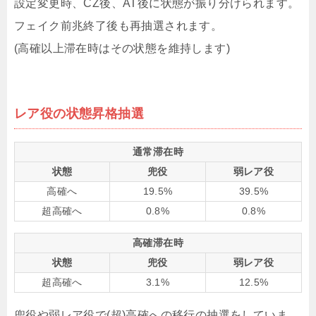
設定変更時、CZ後、AT後に状態が振り分けられます。
フェイク前兆終了後も再抽選されます。
(高確以上滞在時はその状態を維持します)
レア役の状態昇格抽選
通常滞在時
状態
兜役
弱レア役
高確へ
19.5%
39.5%
超高確へ
0.8%
0.8%
高確滞在時
状態
兜役
弱レア役
超高確へ
3.1%
12.5%
兜役や弱レア役で(超)高確への移行の抽選をしていま