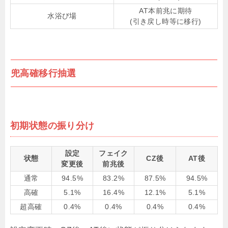
AT本前兆に期待
水浴び場
(引き戻し時等に移行)
兜高確移行抽選
初期状態の振り分け
設定
フェイク
状態
CZ後
AT後
変更後
前兆後
通常
94.5%
83.2%
87.5%
94.5%
高確
5.1%
16.4%
12.1%
5.1%
超高確
0.4%
0.4%
0.4%
0.4%