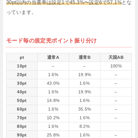
30pt以内の当選率は設定1で45.3%〜設定6で57.1%
とな
っています。
モード毎の規定兜ポイント振り分け
pt
通常A
通常B
天国AB
10pt
–
–
100%
20pt
1.6%
19.9%
–
30pt
43.0%
1.6%
–
40pt
1.6%
19.9%
–
50pt
14.8%
1.6%
–
60pt
1.6%
35.5%
–
70pt
10.2%
1.6%
–
80pt
1.6%
8.2%
90pt
25.8%
1.6%
–