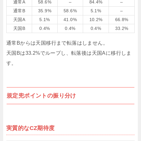
通常A
58.6%
–
84.4%
–
通常B
35.9%
58.6%
5.1%
–
天国A
5.1%
41.0%
10.2%
66.8%
天国B
0.4%
0.4%
0.4%
33.2%
通常Bからは天国移行まで転落はしません。
天国Bは33.2%でループし、転落後は天国Aに移行しま
す。
規定兜ポイントの振り分け
実質的なCZ期待度