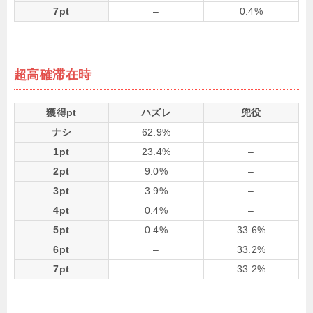
7pt
–
0.4%
超高確滞在時
獲得pt
ハズレ
兜役
ナシ
62.9%
–
1pt
23.4%
–
2pt
9.0%
–
3pt
3.9%
–
4pt
0.4%
–
5pt
0.4%
33.6%
6pt
–
33.2%
7pt
–
33.2%