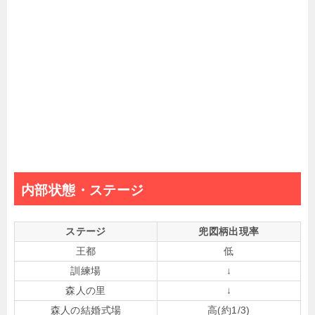
内部状態・ステージ
ステージ
兜図柄出現率
王都
低
訓練場
↓
森人の里
↓
森人の結婚式場
高(約1/3)