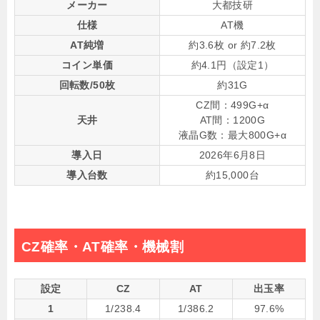
メーカー
大都技研
仕様
AT機
AT純増
約3.6枚 or 約7.2枚
コイン単価
約4.1円（設定1）
回転数/50枚
約31G
CZ間：499G+α
天井
AT間：1200G
液晶G数：最大800G+α
導入日
2026年6月8日
導入台数
約15,000台
CZ確率・AT確率・機械割
設定
CZ
AT
出玉率
1
1/238.4
1/386.2
97.6%