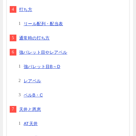
打ち方
リール配列・配当表
通常時の打ち方
強バレット目やレアベル
強バレット目B～D
レアベル
ベルB・C
天井と恩恵
AT天井