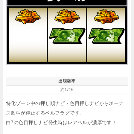
出現確率
約1/46
特化ゾーン中の押し順ナビ・色目押しナビからボーナ
ス図柄が停止するベルフラグです。
白7の色目押しナビ発生時はレアベルが濃厚です！