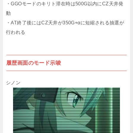
・GGOモードのキリト滞在時は500G以内にCZ天井発
動
・AT終了後にはCZ天井が350G+αに短縮される抽選が
行われる
履歴画面のモード示唆
シノン