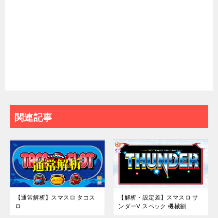
関連記事
【通常解析】スマスロ タコス
【解析・設定差】スマスロ サ
ロ
ンダーV スペック 機械割