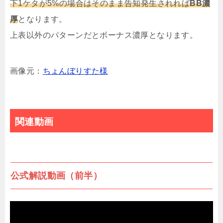
下1ケタが5%の場合はそのまま告知発生されれば
BB濃
厚
となります。
上表以外のパターンだとボーナス濃厚となります。
画像元：
ちょんぼりすた様
関連動画
公式解説動画（前半）