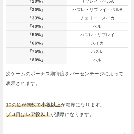
「20%」
リプレイ・ベルA
「30%」
ハズレ・リプレイ・ベルB
「33%」
チェリー・スイカ
「40%」
ベル
「50%」
ハズレ・リプレイ
「66%」
スイカ
「75%」
ハズレ
「80%」
ベル
次ゲームのボーナス期待度をパーセンテージによって
表示されます。
10の位が偶数で
小役以上
が濃厚になります。
ゾロ目は
レア役以上
が濃厚になります。