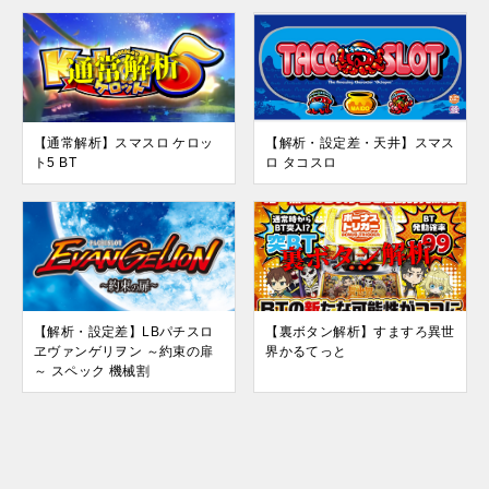
【通常解析】スマスロ ケロッ
【解析・設定差・天井】スマス
ト5 BT
ロ タコスロ
【解析・設定差】LBパチスロ
【裏ボタン解析】すますろ異世
ヱヴァンゲリヲン ～約束の扉
界かるてっと
～ スペック 機械割