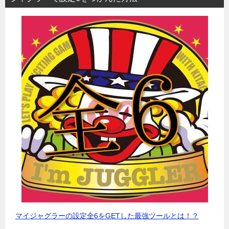
ー
マイジャグラーの設定全6をGETした最強ツールとは！？