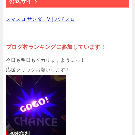
公式サイト
スマスロ サンダーV｜パチスロ
ブログ村ランキングに参加しています！
今日も明日もペカりますようにっ！
応援クリックお願いします！