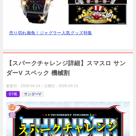
売り切れ御免！ジャグラー人気グッズ特集
【スパークチャレンジ詳細】スマスロ サン
ダーV スペック 機械割
更新日：
2026-04-14
公開日：
2026-03-13
BT機
サンダーV