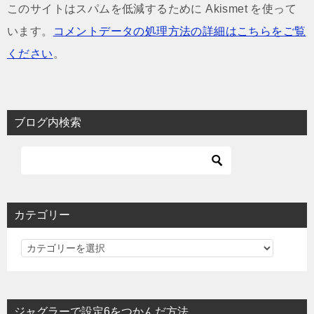
このサイトはスパムを低減するために Akismet を使って
います。
コメントデータの処理方法の詳細はこちらをご覧
ください
。
ブログ内検索
カテゴリー
カ
テ
ゴ
リ
ジャグラーで設定6をつかんだ方法