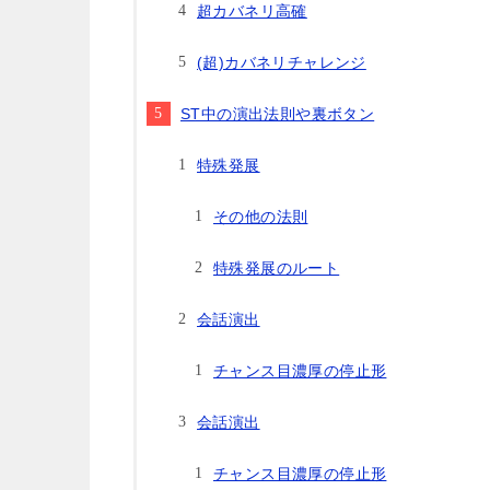
超カバネリ高確
(超)カバネリチャレンジ
ST中の演出法則や裏ボタン
特殊発展
その他の法則
特殊発展のルート
会話演出
チャンス目濃厚の停止形
会話演出
チャンス目濃厚の停止形