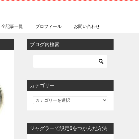
全記事一覧
プロフィール
お問い合わせ
ブログ内検索
カテゴリー
カ
テ
ゴ
リ
ジャグラーで設定6をつかんだ方法
ー