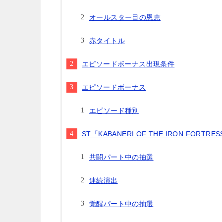
オールスター目の恩恵
赤タイトル
エピソードボーナス出現条件
エピソードボーナス
エピソード種別
ST「KABANERI OF THE IRON FORTRE
共闘パート中の抽選
連続演出
覚醒パート中の抽選