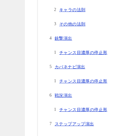
キャラの法則
その他の法則
銃撃演出
チャンス目濃厚の停止形
カバネナビ演出
チャンス目濃厚の停止形
戦況演出
チャンス目濃厚の停止形
ステップアップ演出