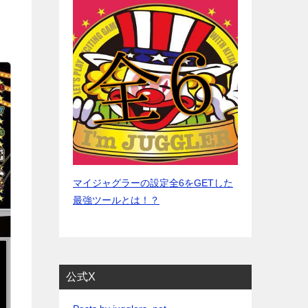
マイジャグラーの設定全6をGETした
最強ツールとは！？
公式X