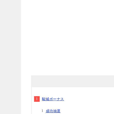
駿城ボーナス
成功抽選