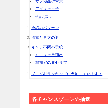
サブ液晶の背景
アイキャッチ
会話演出
会話のパターン
深雪と景之の返し
キャラ不問の示唆
ミニキャラ演出
非前兆の青セリフ
ブログ村ランキングに参加しています！
各チャンスゾーンの抽選