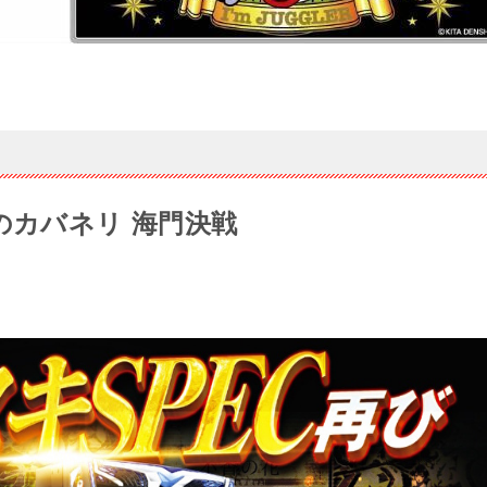
のカバネリ 海門決戦