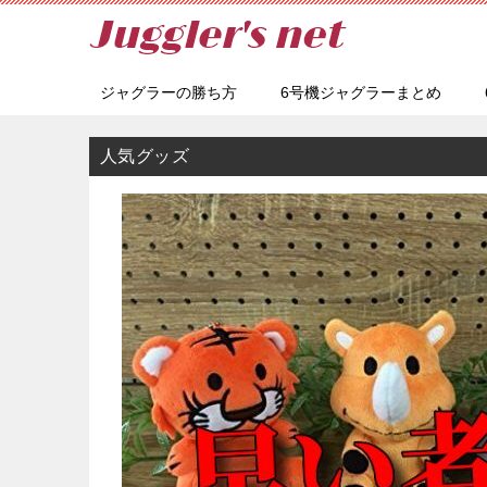
ジャグラーの勝ち方
6号機ジャグラーまとめ
人気グッズ