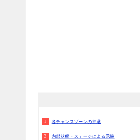
各チャンスゾーンの抽選
内部状態・ステージによる示唆