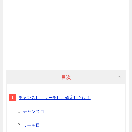
目次
チャンス目、リーチ目、確定目とは？
チャンス目
リーチ目