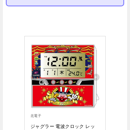
北電子
ジャグラー 電波クロック レッ