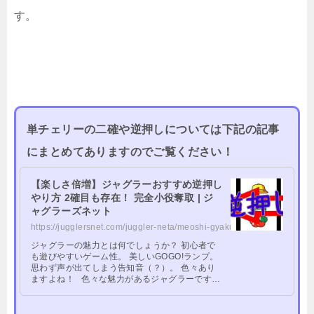
す。
単チェリーの二確や逆押しについては下記の記事
にまとめてありますのでご覧ください！
【楽しさ倍増】ジャグラーおすすめ逆押し
やり方 2確目も存在！ 完全小役奪取 | ジ
ャグラーズネット
https://jugglersnet.com/juggler-neta/meoshi-gyakuoshi
ジャグラーの魅力とは何でしょうか？ 初心者で
も遊びやすいゲーム性。 美しいGOGO!ランプ。
思わず声が出てしまう告知音（？）。 色々あり
ますよね！ 色々な魅力があるジャグラーです
が、今回は逆押しについて解 …