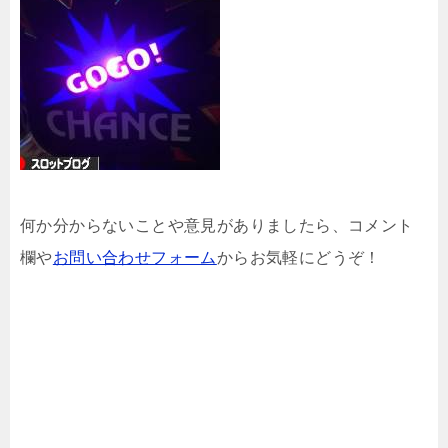
何か分からないことや意見がありましたら、コメント
欄や
お問い合わせフォーム
からお気軽にどうぞ！