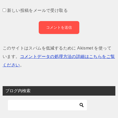
新しい投稿をメールで受け取る
このサイトはスパムを低減するために Akismet を使って
います。
コメントデータの処理方法の詳細はこちらをご覧
ください
。
ブログ内検索