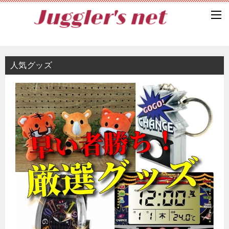
人気グッズ