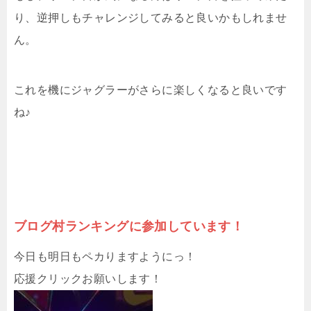
り、逆押しもチャレンジしてみると良いかもしれませ
ん。
これを機にジャグラーがさらに楽しくなると良いです
ね♪
ブログ村ランキングに参加しています！
今日も明日もペカりますようにっ！
応援クリックお願いします！