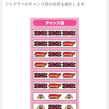
ジャグラーのチャンス目の出目を紹介します。